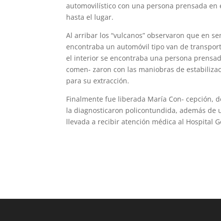
automovilístico con una persona prensada en el
hasta el lugar.
Al arribar los “vulcanos” observaron que en se
encontraba un automóvil tipo van de transporte
el interior se encontraba una persona prensada
comen- zaron con las maniobras de estabilizaci
para su extracción.
Finalmente fue liberada María Con- cepción, 
la diagnosticaron policontundida, además de u
llevada a recibir atención médica al Hospital 