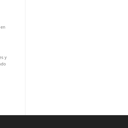
 en
es y
ndo