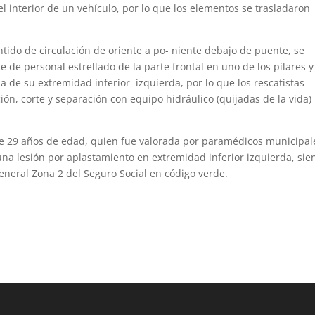
 interior de un vehículo, por lo que los elementos se trasladaron
ntido de circulación de oriente a po- niente debajo de puente, se
 de personal estrellado de la parte frontal en uno de los pilares y
 de su extremidad inferior izquierda, por lo que los rescatistas
ón, corte y separación con equipo hidráulico (quijadas de la vida)
de 29 años de edad, quien fue valorada por paramédicos municipal
na lesión por aplastamiento en extremidad inferior izquierda, sie
General Zona 2 del Seguro Social en código verde.