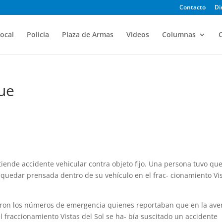
Contacto
Di
ocal
Policía
Plaza de Armas
Videos
Columnas
O
ue
iende accidente vehicular contra objeto fijo. Una persona tuvo que
s quedar prensada dentro de su vehículo en el frac- cionamiento Vi
ivaron los números de emergencia quienes reportaban que en la ave
 fraccionamiento Vistas del Sol se ha- bía suscitado un accidente