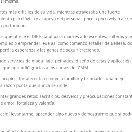
 sí misma.
os más difíciles de su vida, mientras atravesaba una fuerte
ento psicológico y al apoyo del personal, poco a poco volvió a cre
 oportunidad.
os que ofrece el DIF Estatal para madres adolescentes, solteras y j
 empleo o emprender. Fue así como comenzó el taller de Belleza, d
eró la esperanza y las ganas de seguir creciendo.
do servicios de maquillaje, peinados, diseño de cejas y aplicación
s que aprendió gracias a los cursos del CAIM.
 propios, fortalecer la economía familiar y brindarles una mejor
 la razón por la que nunca se rinde.
tar grandes retos: sacrificios, desvelos y preocupaciones constan
 amor, fortaleza y valentía.
 decidí levantarme, aprender algo nuevo y demostrarme que sí podí
ompañarla durante este proceso y por brindarle apoyo integral,