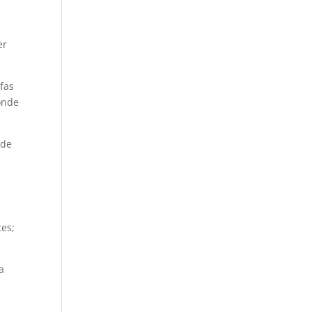
er
efas
onde
 de
tes;
a