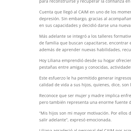
para reconstruirse y recuperar la confianza en
Cuenta que llegó al CAIM en uno de los moment
depresión. Sin embargo, gracias al acompañami
en sus capacidades y decidió darse una nueva
Más adelante se integró a los talleres formativ
de familia que buscan capacitarse, encontrar
además de aprender nuevas habilidades, recup
Hoy Liliana emprendió desde su hogar ofrecien
pestañas entre amigas y conocidas, actividade
Este esfuerzo le ha permitido generar ingresos
calidad de vida a sus hijos, quienes, dice, son
Reconoce que ser mujer y madre implica enfren
pero también representa una enorme fuente de
“Mis hijos son mi mayor motivación. Por ellos
salir adelante”, expresó emocionada.
Liliana agradeció al personal del CAIM por ac