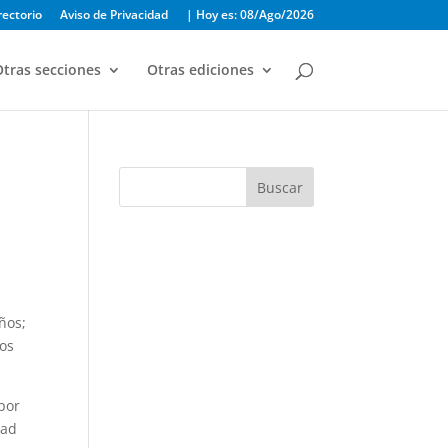
rectorio
Aviso de Privacidad
| Hoy es: 08/Ago/2026
tras secciones
Otras ediciones
Buscar
ños;
los
por
dad