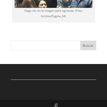
Haga clic en la imagen para agrandar (Foto:
Archivo/
Pagina 24
)
Buscar