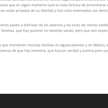
ersona que en algún momento tuvo la mala fortuna de encontrarse 
enes están privadas de su libertad y han visto violentados sus dere
ienes pasen a disfrutar de los adornos y las luces de colores tamb
s familias, que hay quienes no volverán jamás, pero que aún espe
ucha que mantienen muchas familias en Aguascalientes y en México, 
ciencia de que hay memoria, que buscan verdad y justicia para su