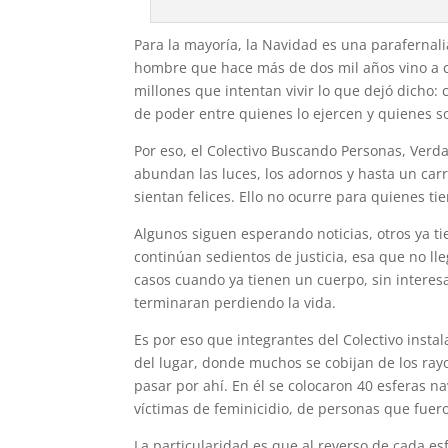
Para la mayoría, la Navidad es una parafernali
hombre que hace más de dos mil años vino a c
millones que intentan vivir lo que dejó dicho: 
de poder entre quienes lo ejercen y quienes so
Por eso, el Colectivo Buscando Personas, Verd
abundan las luces, los adornos y hasta un carr
sientan felices. Ello no ocurre para quienes ti
Algunos siguen esperando noticias, otros ya ti
continúan sedientos de justicia, esa que no lle
casos cuando ya tienen un cuerpo, sin interes
terminaran perdiendo la vida.
Es por eso que integrantes del Colectivo insta
del lugar, donde muchos se cobijan de los rayo
pasar por ahí. En él se colocaron 40 esferas 
víctimas de feminicidio, de personas que fuer
La particularidad es que al reverso de cada es