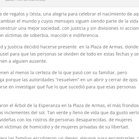
a de regalos y 􀂿esta, una alegría para celebrar el nacimiento de a
ambiar el mundo y cuyos mensajes siguen siendo parte de la vida
construir una mejor sociedad, con justicia y sin divisiones ni accio
n víctimas de soberbia, inacción e indiferencia.
ad y Justicia decidió hacerse presente en la Plaza de Armas, donde
usel para que las personas se olviden de todo en estas fechas y se
enen a alguien ausente.
enen al menos la certeza de lo que pasó con su familiar, pero
ga porque las autoridades “resuelven” en un abrir y cerrar de ojos 
arse en investigar qué fue lo que sucedió para que esas personas
laron el Árbol de la Esperanza en la Plaza de Armas, el más frondos
s inclementes del sol. Tan verde y lleno de vida que da gusto verlo
navideñas con los rostros de personas desaparecidas, de mujeres
on víctimas de homicidio y de mujeres privadas de su libertad.
fera las familias escribieron un deseo: algunos para encontrarles, 