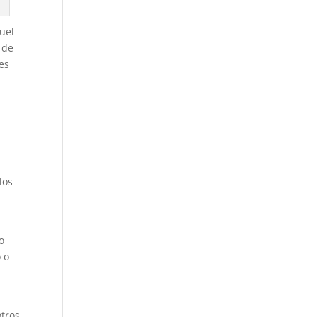
quel
 de
nes
los
o
 o
otros