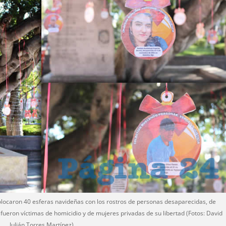
olocaron 40 esferas navideñas con los rostros de personas desaparecidas, de
fueron víctimas de homicidio y de mujeres privadas de su libertad (Fotos: David
Julián Torres Martínez)