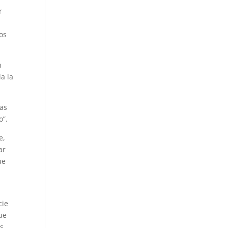
r
los
n
a la
las
o”.
e,
ar
ue
cie
ue
os