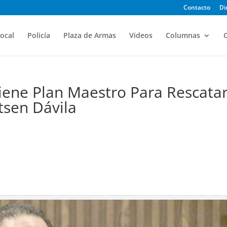
Contacto
Di
ocal
Policía
Plaza de Armas
Videos
Columnas
O
iene Plan Maestro Para Rescata
tsen Dávila