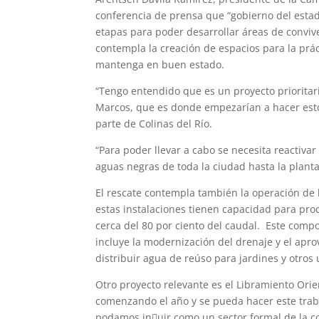
conferencia de prensa que “gobierno del estad
etapas para poder desarrollar áreas de convive
contempla la creación de espacios para la prác
mantenga en buen estado.
“Tengo entendido que es un proyecto prioritario
Marcos, que es donde empezarían a hacer esto
parte de Colinas del Río.
“Para poder llevar a cabo se necesita reactivar
aguas negras de toda la ciudad hasta la planta
El rescate contempla también la operación de l
estas instalaciones tienen capacidad para pro
cerca del 80 por ciento del caudal. Este comp
incluye la modernización del drenaje y el ap
distribuir agua de reúso para jardines y otros
Otro proyecto relevante es el Libramiento Orie
comenzando el año y se pueda hacer este trab
podamos in􀃀uir como un sector formal de la c