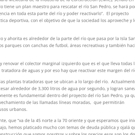
o tiene un plan maestro para rescatar el río San Pedro, se hará po
ncia en toda esta parte del río y poder reactivarlo”. El proyecto
tica deportiva, con el objetivo de que la sociedad los aproveche y 
 y ahorita es alrededor de la parte del río que pasa por la Isla Sa
s parques con canchas de futbol, áreas recreativas y también haci
 y renovar el colector marginal izquierdo que es el que lleva todas 
 tratadora de aguas y por eso hay que reactivar este margen del rí
as plantas tratadoras que se ubican a lo largo del río. Actualment
cesar alrededor de 3,300 litros de agua por segundo, y logran sane
onente es fundamental dentro del proyecto del río San Pedro, ya q
rovechamiento de las llamadas líneas moradas, que permitirán
 usos urbanos.
nte, que “va de la 45 norte a la 70 oriente y que esperamos que ini
ajo, hemos platicado mucho con temas de deuda pública y ojalá q
onstrucción que somos nosotros y sobre los precios esos son los d