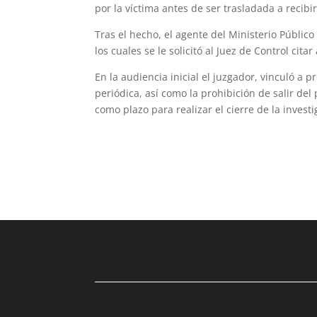
por la víctima antes de ser trasladada a recibi
Tras el hecho, el agente del Ministerio Públic
los cuales se le solicitó al Juez de Control cit
En la audiencia inicial el juzgador, vinculó a
periódica, así como la prohibición de salir de
como plazo para realizar el cierre de la inves