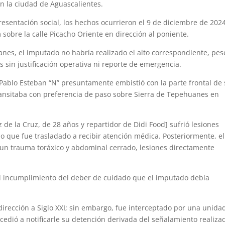
n la ciudad de Aguascalientes.
esentación social, los hechos ocurrieron el 9 de diciembre de 2024
obre la calle Picacho Oriente en dirección al poniente.
uanes, el imputado no habría realizado el alto correspondiente, pes
 sin justificación operativa ni reporte de emergencia.
Pablo Esteban “N” presuntamente embistió con la parte frontal de
ransitaba con preferencia de paso sobre Sierra de Tepehuanes en
z de la Cruz, de 28 años y repartidor de Didi Food] sufrió lesiones
 lo que fue trasladado a recibir atención médica. Posteriormente, el
 un trauma toráxico y abdominal cerrado, lesiones directamente
 al incumplimiento del deber de cuidado que el imputado debía
 dirección a Siglo XXI; sin embargo, fue interceptado por una unida
ocedió a notificarle su detención derivada del señalamiento realiza