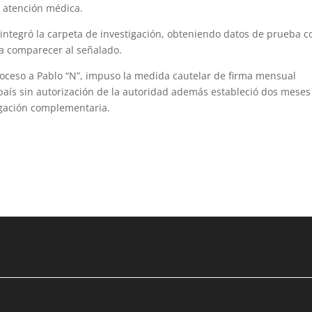
r atención médica.
o integró la carpeta de investigación, obteniendo datos de prueba c
ar a comparecer al señalado.
 proceso a Pablo “N”, impuso la medida cautelar de firma mensual
l país sin autorización de la autoridad además estableció dos meses
tigación complementaria.