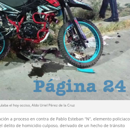
laba el hoy occiso, Aldo Uriel Pérez de la Cruz
lación a proceso en contra de Pablo Esteban “N”, elemento policiaco
l delito de homicidio culposo, derivado de un hecho de tránsito