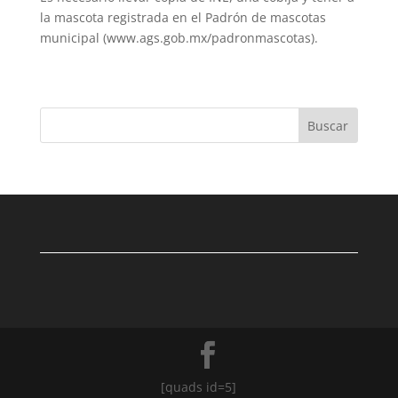
la mascota registrada en el Padrón de mascotas
municipal (www.ags.gob.mx/padronmascotas).
Buscar
[quads id=5]