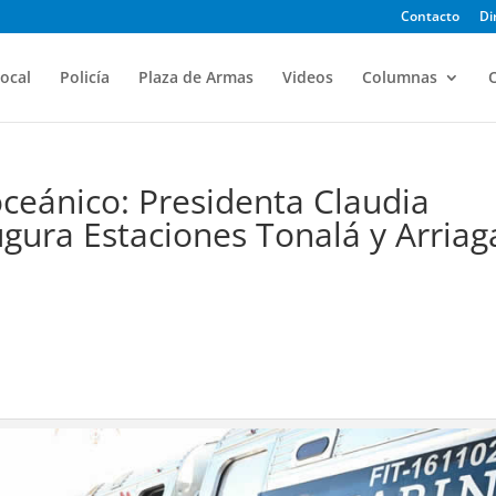
Contacto
Di
ocal
Policía
Plaza de Armas
Videos
Columnas
O
oceánico: Presidenta Claudia
ura Estaciones Tonalá y Arriag