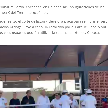
heinbaum Pardo, encabezó, en Chiapas, las inauguraciones de las
Línea K del Tren Interoceánico.
de realizó el corte de listón y develó la placa para reiniciar el serv
ación Arriaga, llevó a cabo un recorrido por el Parque Lineal y anu
s y los usuarios podrán utilizar la ruta hasta Ixtepec, Oaxaca.