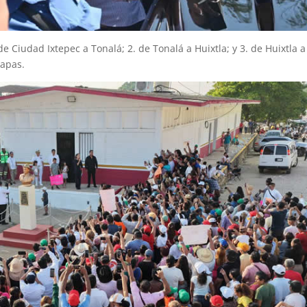
e Ciudad Ixtepec a Tonalá; 2. de Tonalá a Huixtla; y 3. de Huixtla a
iapas.