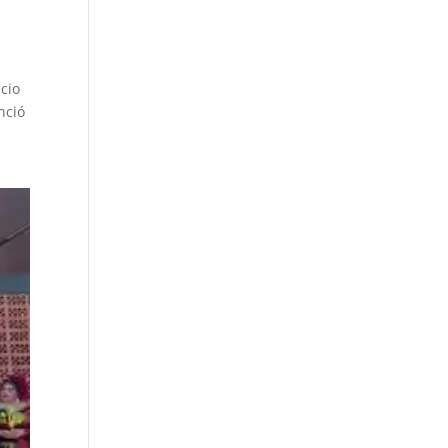
icio
nció