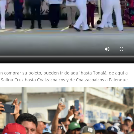
n comprar su boleto, pueden ir de aquí hasta Tonalá, de aquí a
e Salina Cruz hasta Coatzacoalcos y de Coatzacoalcos a Palenque.